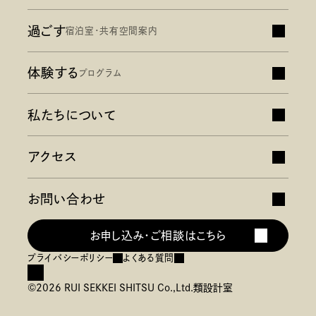
過ごす
宿泊室・共有空間案内
ストーリー
デザインを知る
共創作品紹介
体験する
プログラム
お知らせ
私たちについて
教育旅行・宿泊学習
アクセス
企業研修・視察
お問い合わせ
お申し込み・ご相談はこちら
プライバシーポリシー
よくある質問
©2026 RUI SEKKEI SHITSU Co.,Ltd.
類設計室