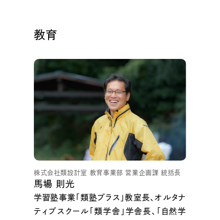
教育
株式会社類設計室 教育事業部 営業企画課 統括長
馬場 則光
学習塾事業「類塾プラス」教室長、オルタナ
ティブスクール「類学舎」学舎長、「自然学