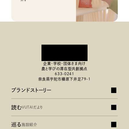
企業・学校・団体さま向け
農と学びの滞在型共創拠点
633-0241
奈良県宇陀市榛原下井足79-1
ブランドストーリー
読む
土地を知る
VUTAIだより
宇陀について
巡る
体験記
施設紹介
人を知る
VUTAIの案内人